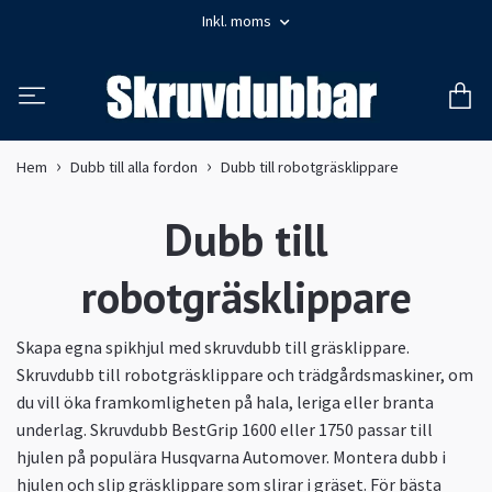
Inkl. moms
Hem
Dubb till alla fordon
Dubb till robotgräsklippare
Dubb till
robotgräsklippare
Skapa egna spikhjul med skruvdubb till gräsklippare.
Skruvdubb till robotgräsklippare och trädgårdsmaskiner, om
du vill öka framkomligheten på hala, leriga eller branta
underlag. Skruvdubb BestGrip 1600 eller 1750 passar till
hjulen på populära Husqvarna Automover. Montera dubb i
hjulen och slip gräsklippare som slirar i gräset. För bästa