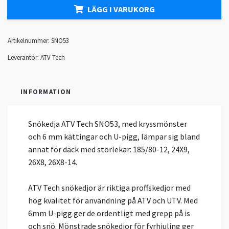
LÄGG I VARUKORG
Artikelnummer:
SNO53
Leverantör:
ATV Tech
INFORMATION
Snökedja ATV Tech SNO53, med kryssmönster
och 6 mm kättingar och U-pigg, lämpar sig bland
annat för däck med storlekar: 185/80-12, 24X9,
26X8, 26X8-14.
ATV Tech snökedjor är riktiga proffskedjor med
hög kvalitet för användning på ATV och UTV. Med
6mm U-pigg ger de ordentligt med grepp på is
och snö. Mönstrade snökedjor för fyrhjuling ger