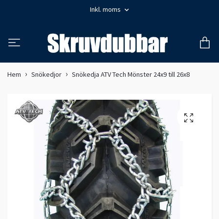
Inkl. moms
Hem
Snökedjor
Snökedja ATV Tech Mönster 24x9 till 26x8